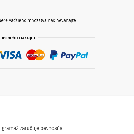
bere väčšieho množstva nás neváhajte
zpečného nákupu
á gramáž zaručuje pevnosť a