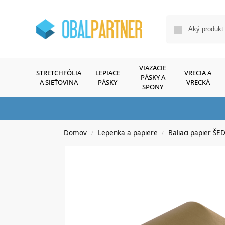
VIAZACIE
STRETCHFÓLIA
LEPIACE
VRECIA A
PÁSKY A
A SIEŤOVINA
PÁSKY
VRECKÁ
SPONY
Domov
Lepenka a papiere
Baliaci papier ŠE
/
/