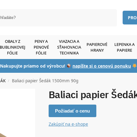
Vyhľadávanie
PRO
OBALY Z
PENY A
VIAZACIA A
PAPIEROVÉ
LEPENKA A
BUBLINKOVEJ
PENOVÉ
SŤAHOVACIA
HRANY
PAPIERE
FÓLIE
FÓLIE
TECHNIKA
Nakupujte priamo od výrobcu!
napíšte si o cenovú ponuku
DÁK
Baliaci papier Šedák 1500mm 90g
/
Baliaci papier Šed
Požiadať o cenu
Zakúpiť na e-shope