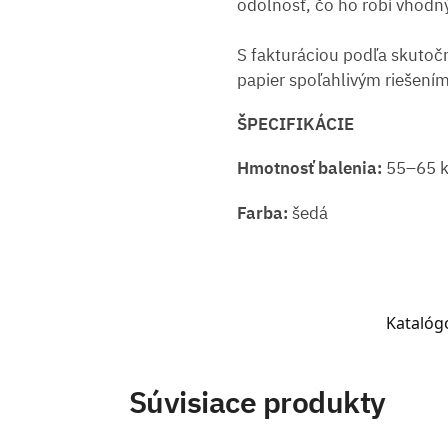
odolnosť, čo ho robí vhodn
S fakturáciou podľa skutoč
papier spoľahlivým riešením
ŠPECIFIKÁCIE
Hmotnosť balenia:
55–65 k
Farba:
šedá
Katalógo
Súvisiace produkty