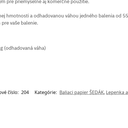
ým pre priemyselné aj komerčné použitie.
nej hmotnosti a odhadovanou váhou jedného balenia od 55 d
 pre vaše balenie.
g (odhadovaná váha)
vé číslo:
204
Kategórie:
Baliaci papier ŠEDÁK
,
Lepenka a