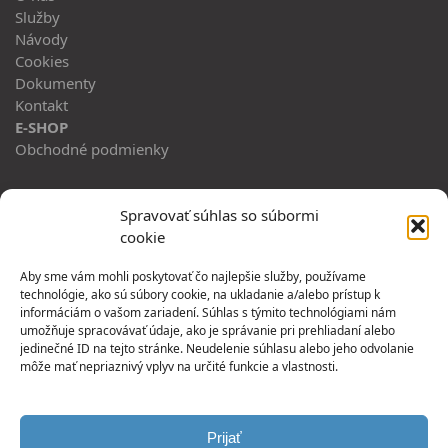
Služby
Návody
Cookies
Dokumenty
Kontakt
E-SHOP
Obchodné podmienky
ADRESA
Spravovať súhlas so súbormi
cookie
Horný Hričov 483
013 42, Horný Hričov
Aby sme vám mohli poskytovať čo najlepšie služby, používame
technológie, ako sú súbory cookie, na ukladanie a/alebo prístup k
PREVÁDZKA:
informáciám o vašom zariadení. Súhlas s týmito technológiami nám
umožňuje spracovávať údaje, ako je správanie pri prehliadaní alebo
Jesenná 1
jedinečné ID na tejto stránke. Neudelenie súhlasu alebo jeho odvolanie
080 05 Prešov
môže mať nepriaznivý vplyv na určité funkcie a vlastnosti.
SLEDUJ NÁS
Twitter
Prijať