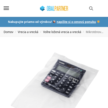
Nakupujte priamo od výrobcu!
napíšte si o cenovú ponuku
Domov
Vrecia a vrecká
Voľne ložená vrecia a vrecká
Mikroténové HDPE vrecia, min.2000 ks.
/
/
/