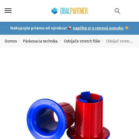
Nakupujte priamo od výrobcu!
napíšte si o cenovú ponuku
Domov
Páskovacia technika
Odvíjače stretch fólie
Odvíjač stretch fólie ROS
/
/
/