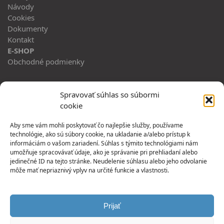
Návody
Cookies
Dokumenty
Kontakt
E-SHOP
Obchodné podmienky
ADRESA
Spravovať súhlas so súbormi
cookie
Horný Hričov 483
013 42, Horný Hričov
Aby sme vám mohli poskytovať čo najlepšie služby, používame
technológie, ako sú súbory cookie, na ukladanie a/alebo prístup k
PREVÁDZKA:
informáciám o vašom zariadení. Súhlas s týmito technológiami nám
umožňuje spracovávať údaje, ako je správanie pri prehliadaní alebo
Jesenná 1
jedinečné ID na tejto stránke. Neudelenie súhlasu alebo jeho odvolanie
080 05 Prešov
môže mať nepriaznivý vplyv na určité funkcie a vlastnosti.
SLEDUJ NÁS
Twitter
Prijať
Instagram