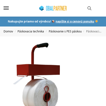
Nakupujte priamo od výrobcu!
napíšte si o cenovú ponuku
Domov
Páskovacia technika
Páskovanie s PES páskou
Páskovacia zostava PES 16mm
/
/
/