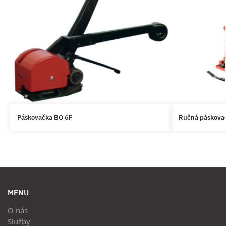
Páskovačka BO 6F
Ručná páskova
MENU
O nás
Služby