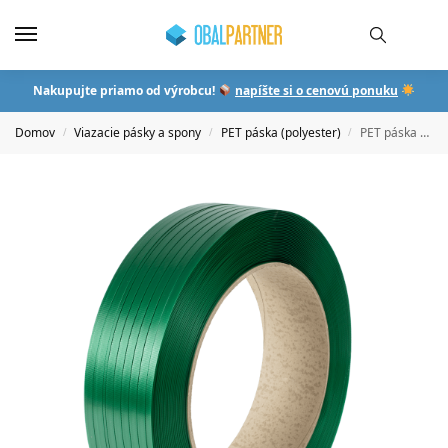
Nakupujte priamo od výrobcu!
napíšte si o cenovú ponuku
Domov
Viazacie pásky a spony
PET páska (polyester)
PET páska 19×1,0 1000m
/
/
/