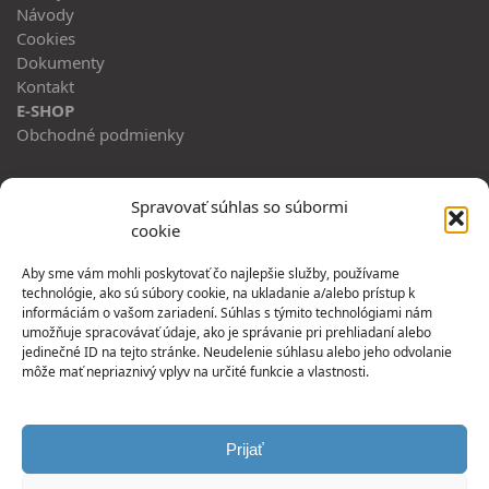
Návody
Cookies
Dokumenty
Kontakt
E-SHOP
Obchodné podmienky
ADRESA
Spravovať súhlas so súbormi
cookie
Horný Hričov 483
013 42, Horný Hričov
Aby sme vám mohli poskytovať čo najlepšie služby, používame
technológie, ako sú súbory cookie, na ukladanie a/alebo prístup k
PREVÁDZKA:
informáciám o vašom zariadení. Súhlas s týmito technológiami nám
umožňuje spracovávať údaje, ako je správanie pri prehliadaní alebo
Jesenná 1
jedinečné ID na tejto stránke. Neudelenie súhlasu alebo jeho odvolanie
080 05 Prešov
môže mať nepriaznivý vplyv na určité funkcie a vlastnosti.
SLEDUJ NÁS
Twitter
Prijať
Instagram