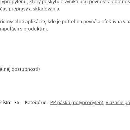
olypropylénu, ktorý poskytuje vynikajúcu pevnosť a odolno
očas prepravy a skladovania.
iemyselné aplikácie, kde je potrebná pevná a efektívna via
nipulácii s produktmi.
álnej dostupnosti)
číslo:
76
Kategórie:
PP páska (polypropylén)
,
Viazacie p