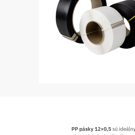
PP pásky 12×0,5
sú ideáln