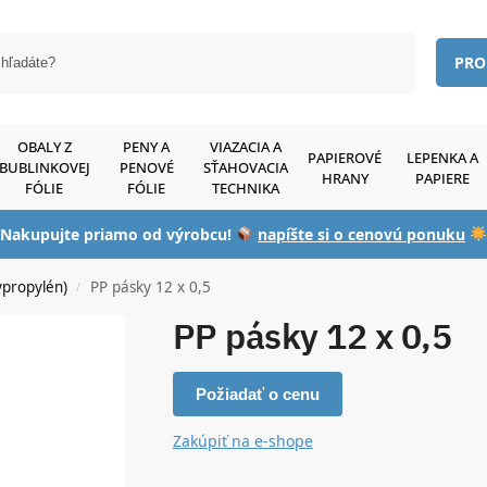
Vyhľadávanie
PRO
OBALY Z
PENY A
VIAZACIA A
PAPIEROVÉ
LEPENKA A
BUBLINKOVEJ
PENOVÉ
SŤAHOVACIA
HRANY
PAPIERE
FÓLIE
FÓLIE
TECHNIKA
Nakupujte priamo od výrobcu!
napíšte si o cenovú ponuku
ypropylén)
PP pásky 12 x 0,5
/
PP pásky 12 x 0,5
Požiadať o cenu
Zakúpiť na e-shope