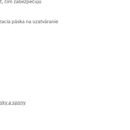
sť, čím zabezpečujú
zacia páska na uzatváranie
ásky a spony