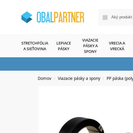
VIAZACIE
STRETCHFÓLIA
LEPIACE
VRECIA A
PÁSKY A
A SIEŤOVINA
PÁSKY
VRECKÁ
SPONY
Domov
Viazacie pásky a spony
PP páska (pol
/
/