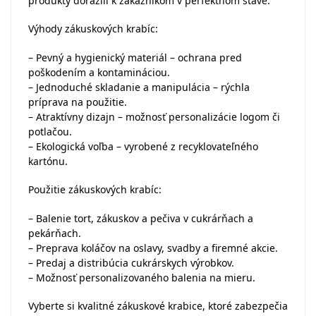
produkty dorazili k zákazníkom v perfektnom stave.
Výhody zákuskových krabíc:
– Pevný a hygienický materiál – ochrana pred
poškodením a kontamináciou.
– Jednoduché skladanie a manipulácia – rýchla
príprava na použitie.
– Atraktívny dizajn – možnosť personalizácie logom či
potlačou.
– Ekologická voľba – vyrobené z recyklovateľného
kartónu.
Použitie zákuskových krabíc:
– Balenie tort, zákuskov a pečiva v cukrárňach a
pekárňach.
– Preprava koláčov na oslavy, svadby a firemné akcie.
– Predaj a distribúcia cukrárskych výrobkov.
– Možnosť personalizovaného balenia na mieru.
Vyberte si kvalitné zákuskové krabice, ktoré zabezpečia