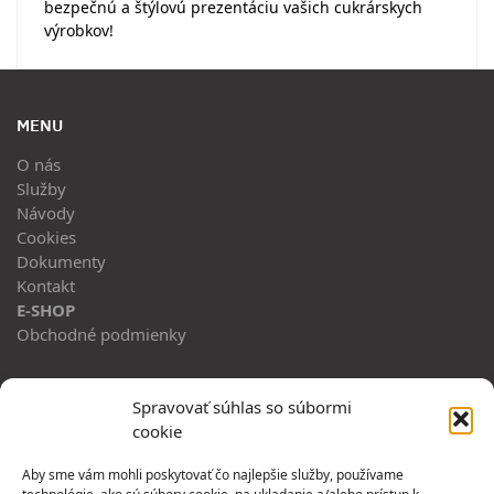
bezpečnú a štýlovú prezentáciu vašich cukrárskych
výrobkov!
MENU
O nás
Služby
Návody
Cookies
Dokumenty
Kontakt
E-SHOP
Obchodné podmienky
ADRESA
Spravovať súhlas so súbormi
cookie
Horný Hričov 483
013 42, Horný Hričov
Aby sme vám mohli poskytovať čo najlepšie služby, používame