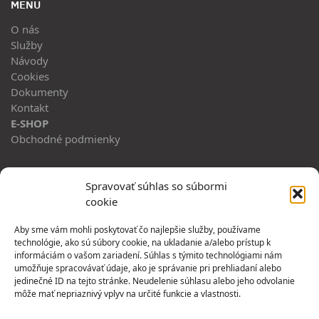
MENU
O nás
Služby
Návody
Cookies
Dokumenty
Kontakt
E-SHOP
Obchodné podmienky
ADRESA
Spravovať súhlas so súbormi
cookie
Horný Hričov 483
013 42, Horný Hričov
Aby sme vám mohli poskytovať čo najlepšie služby, používame
technológie, ako sú súbory cookie, na ukladanie a/alebo prístup k
PREVÁDZKA:
informáciám o vašom zariadení. Súhlas s týmito technológiami nám
umožňuje spracovávať údaje, ako je správanie pri prehliadaní alebo
Jesenná 1
jedinečné ID na tejto stránke. Neudelenie súhlasu alebo jeho odvolanie
080 05 Prešov
môže mať nepriaznivý vplyv na určité funkcie a vlastnosti.
SLEDUJ NÁS