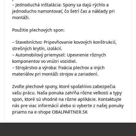
– Jednoduchá inštalácia: Spony sa dajú rýchlo a
jednoducho namontovať, čo šetrí čas a náklady pri
montáži.
Použitie plechových spon:
– Stavebníctvo: Pripevňovanie kovových konštrukcií,
strešných krytín, izolácií.
– Automobilový priemysel: Upevnenie rôznych
komponentov vo vnútri vozidiel.
– Strojárstvo a výroba: Fixácia plechov a iných
materiálov pri montáži strojov a zariadení.
Zvoľte plechové spony, ktoré spoľahlivo zabezpečia
vašu prácu. Naša ponuka zahŕňa rôzne veľkosti a typy
spon, ktoré sú vhodné na rôzne aplikácie. Kontaktujte
nás pre viac informácií alebo si vyberte z našej ponuky
priamo na e-shope OBALPARTNER.SK