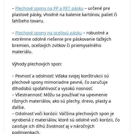
–
Plechové spony na PP a PET pásku
– určené pre
plastové pásky, vhodné na balenie kartónov, paliet či
ľahšieho tovaru.
–
Plechové spony na oceľovú pásku
– robustné a
extrémne odolné riešenie pre páskovanie ťažkých
bremien, oceľových zvitkov či priemyselného
materiálu.
Výhody plechových spon:
– Pevnosť a odolnosť: Vďaka svojej konštrukcii sú
plechové spony mimoriadne pevné, čo zaručuje
dlhodobú spoľahlivosť a vysokú nosnosť.
– Všestrannosť: Môžu sa používať na upevnenie
rôznych materiálov, ako sú plechy, drevo, plasty a
ďalšie.
– Odolnosť voči korózii: Väčšina plechových spon je
vyrobená z materiálov, ktoré sú odolné voči korózii, čo
zaisťuje ich dlhú životnosť aj v náročných
podmienkach.