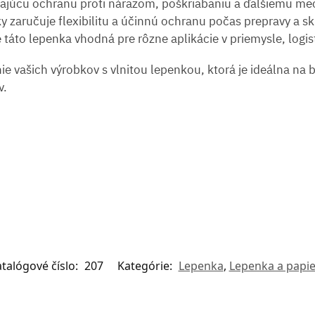
ikajúcu ochranu proti nárazom, poškriabaniu a ďalšiemu 
nky zaručuje flexibilitu a účinnú ochranu počas prepravy a s
e táto lepenka vhodná pre rôzne aplikácie v priemysle, logi
e vašich výrobkov s vlnitou lepenkou, ktorá je ideálna na 
v.
talógové číslo:
207
Kategórie:
Lepenka
,
Lepenka a papi