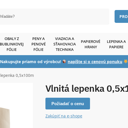
Vyhľadávanie
PRO
OBALY Z
PENY A
VIAZACIA A
PAPIEROVÉ
LEPENKA A
BUBLINKOVEJ
PENOVÉ
SŤAHOVACIA
HRANY
PAPIERE
FÓLIE
FÓLIE
TECHNIKA
Nakupujte priamo od výrobcu!
napíšte si o cenovú ponuku
á lepenka 0,5x100m
Vlnitá lepenka 0,5
Požiadať o cenu
Zakúpiť na e-shope