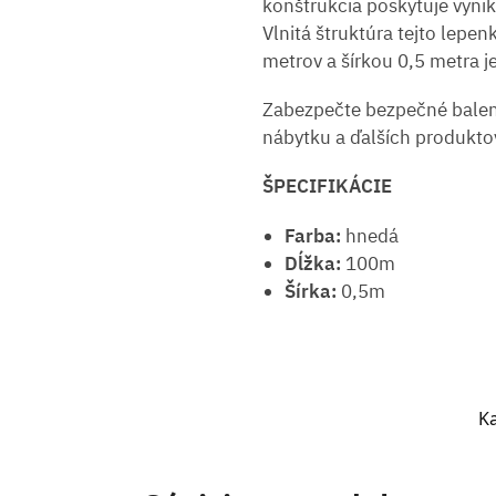
konštrukcia poskytuje vyn
Vlnitá štruktúra tejto lepe
metrov a šírkou 0,5 metra j
Zabezpečte bezpečné baleni
nábytku a ďalších produkto
ŠPECIFIKÁCIE
Farba:
hnedá
Dĺžka:
100m
Šírka:
0,5m
Ka