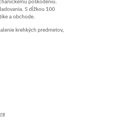
mechanickému poškodeniu.
kladovania. S dĺžkou 100
stike a obchode.
balenie krehkých predmetov,
ere